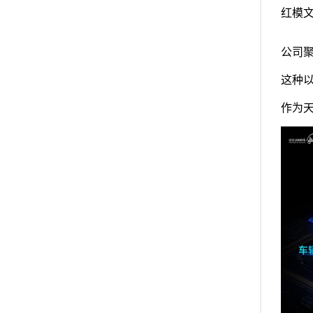
红模
公司
这种
作为