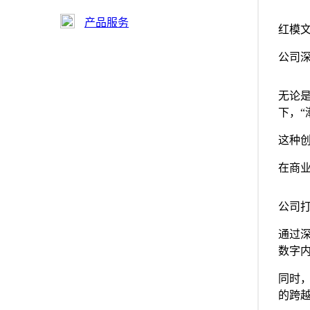
产品服务
红模
公司
无论
下，“
这种
在商
公司打
通过
数字
同时
的跨越