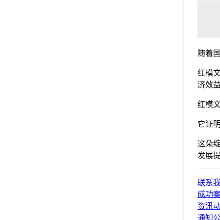
随着
红模
济效
红模
它证
这朵
发展提
联系
成功
资讯
通知