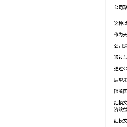
公司
这种
作为
公司
通过
通过
展望
随着
红模
济效
红模