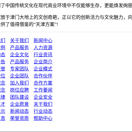
明了中国传统文化在现代商业环境中不仅能够生存，更能焕发绚丽
绽放于津门大地上的文创奇葩，正以它的创新活力与文化魅力，
供了值得借鉴的“天津方案”!
我们
关于我们
新闻中心
案例
产品服务
人力资源
动态
企业文化
行业资讯
公告
产品服务
企业简介
荣誉
专家团队
企业模式
职位
企业团队
合作伙伴
理念
加入我们
合作方案
理念
岗位应聘
工作要闻
纪律
团队建设
企业安全
英才
企业愿景
关于我们
展示
新闻动态
行业动态
信息
荣誉资质
帮助中心