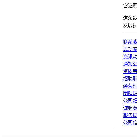
它证
这朵
发展提
联系
成功
资讯
通知
资质
招聘
经营
团队
公司
诚聘
服务
公司