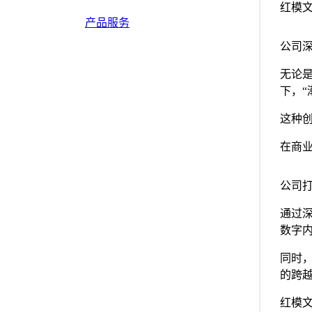
红模
产品服务
公司
无论
下，“
这种
在商
公司打
通过
数字
同时
的跨
红模