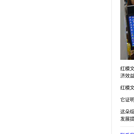
红模
济效
红模
它证
这朵
发展提