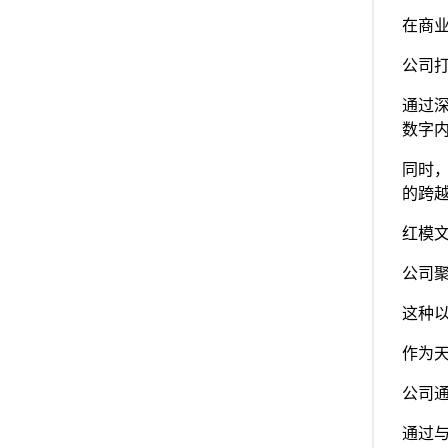
在商
公司打
通过
数字
同时
的跨
红模
公司
这种
作为
公司
通过